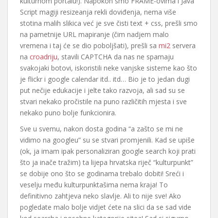
kulturnom portalu!). Napokon smo FRAME-ovima i Java
Script magiji resizeanja rekli doviđenja, nema više
stotina malih slikica već je sve čisti text + css, prešli smo
na pametnije URL mapiranje (čim nadjem malo
vremena i taj će se dio poboljšati), prešli sa
mi2
servera
na
croadriju
, stavili CAPTCHA da nas ne spamaju
svakojaki botovi, iskoristili neke vanjske sisteme kao što
je flickr i google calendar itd.. itd… Bio je to jedan dugi
put nečije edukacije i jelte tako razvoja, ali sad su se
stvari nekako pročistile na puno različitih mjesta i sve
nekako puno bolje funkcionira.
Sve u svemu, nakon dosta godina “a zašto se mi ne
vidimo na googleu” su se stvari promjenili. Kad se upiše
(ok, ja imam ipak personaliziran google search koji prati
što ja inače tražim) ta lijepa hrvatska riječ “kulturpunkt”
se dobije ono što se godinama trebalo dobiti! Sreći i
veselju među kulturpunktašima nema kraja! To
definitivno zahtjeva neko slavlje. Ali to nije sve! Ako
pogledate malo bolje vidjet ćete na slici da se sad vide