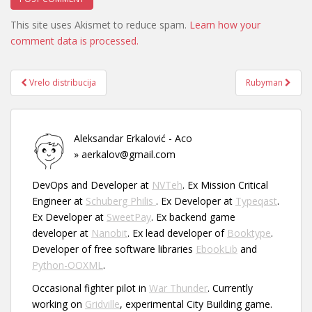
This site uses Akismet to reduce spam.
Learn how your
comment data is processed.
Post
Vrelo distribucija
Rubyman
navigation
Aleksandar Erkalović - Aco
» aerkalov@gmail.com
DevOps and Developer at
NVTeh
. Ex Mission Critical
Engineer at
Schuberg Philis
. Ex Developer at
Typeqast
.
Ex Developer at
SweetPay
. Ex backend game
developer at
Nanobit
. Ex lead developer of
Booktype
.
Developer of free software libraries
EbookLib
and
Python-OOXML
.
Occasional fighter pilot in
War Thunder
. Currently
working on
Gridville
, experimental City Building game.