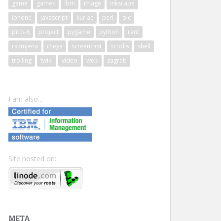
game
games
ibm
image
inkscape
iphone
javascript
kur.ac
perl
pic
pico-8
project
pygame
python
rant
razmjena
rheya
screencast
scrolls
shell
trolling
twiki
video
web
zagreb
I am also...
Site hosted on:
META