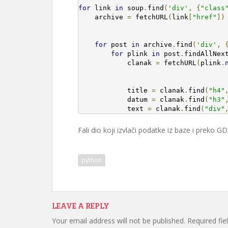
for
 link 
in
 soup
.
find
(
'div'
,
{
"class
    archive 
=
 fetchURL
(
link
[
"href"
])
for
 post 
in
 archive
.
find
(
'div'
,
for
 plink 
in
 post
.
findAllNex
            clanak 
=
 fetchURL
(
plink
.
            title 
=
 clanak
.
find
(
"h4"
            datum 
=
 clanak
.
find
(
"h3"
            text 
=
 clanak
.
find
(
"div"
Fali dio koji izvlači podatke iz baze i preko 
python
LEAVE A REPLY
Your email address will not be published.
Required fi