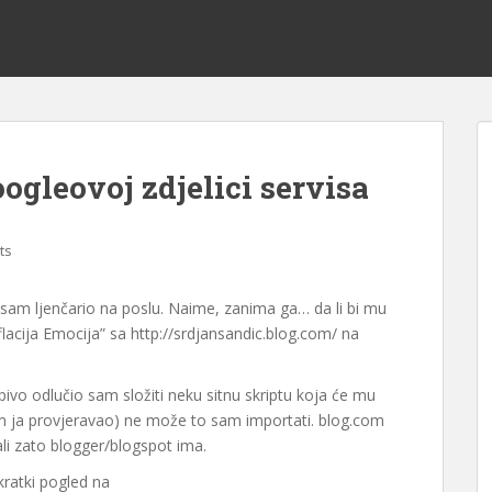
ogleovoj zdjelici servisa
ts
k sam ljenčario na poslu. Naime, zanima ga… da li bi mu
lacija Emocija” sa http://srdjansandic.blog.com/ na
ivo odlučio sam složiti neku sitnu skriptu koja će mu
sam ja provjeravao) ne može to sam importati. blog.com
li zato blogger/blogspot ima.
ratki pogled na