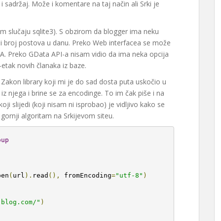
 sadržaj. Može i komentare na taj način ali Srki je
 slučaju sqlite3). S obzirom da blogger ima neku
 broj postova u danu. Preko Web interfacea se može
HA. Preko GData API-a nisam vidio da ima neka opcija
etak novih članaka iz baze.
. Zakon library koji mi je do sad dosta puta uskočio u
iz njega i brine se za encodinge. To im čak piše i na
i slijedi (koji nisam ni isprobao) je vidljivo kako se
 gornji algoritam na Srkijevom siteu.
oup
pen
(
url
).
read
(),
 fromEncoding
=
"utf-8"
)
.blog.com/"
)