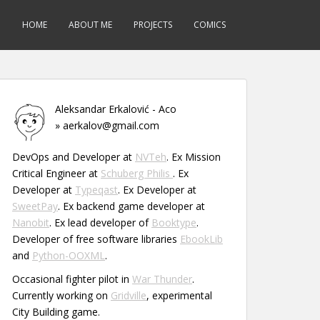
HOME
ABOUT ME
PROJECTS
COMICS
Aleksandar Erkalović - Aco
» aerkalov@gmail.com
DevOps and Developer at
NVTeh
. Ex Mission
Critical Engineer at
Schuberg Philis
. Ex
Developer at
Typeqast
. Ex Developer at
SweetPay
. Ex backend game developer at
Nanobit
. Ex lead developer of
Booktype
.
Developer of free software libraries
EbookLib
and
Python-OOXML
.
Occasional fighter pilot in
War Thunder
.
Currently working on
Gridville
, experimental
City Building game.