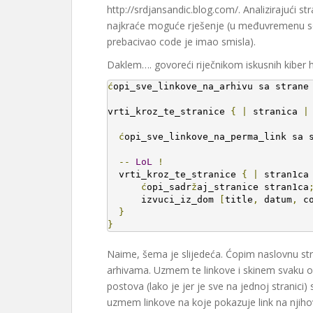
http://srdjansandic.blog.com/. Analizirajući
najkraće moguće rješenje (u međuvremenu s
prebacivao code je imao smisla).
Daklem…. govoreći riječnikom iskusnih kiber h
ć
opi_sve_linkove_na_arhivu sa strane
vrti_kroz_te_stranice 
{
|
 stranica 
|
ć
opi_sve_linkove_na_perma_link sa 
--
LoL
!
  vrti_kroz_te_stranice 
{
|
 stran1ca
ć
opi_sadr
ž
aj_stranice stran1ca
      izvuci_iz_dom 
[
title
,
 datum
,
 c
}
}
Naime, šema je slijedeća. Ćopim naslovnu stra
arhivama. Uzmem te linkove i skinem svaku od
postova (lako je jer je sve na jednoj stranici)
uzmem linkove na koje pokazuje link na njiho