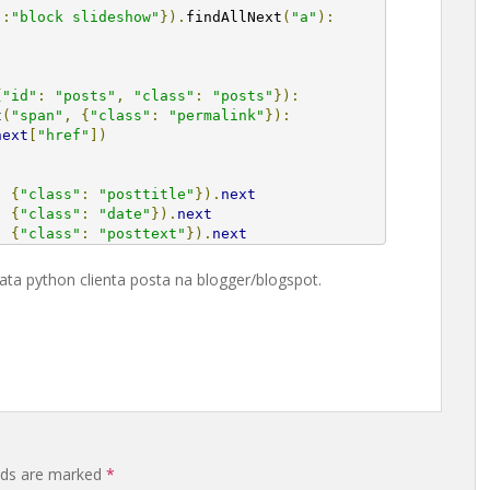
"
:
"block slideshow"
}).
findAllNext
(
"a"
):
{
"id"
:
"posts"
,
"class"
:
"posts"
}):
t
(
"span"
,
{
"class"
:
"permalink"
}):
next
[
"href"
])
,
{
"class"
:
"posttitle"
}).
next
,
{
"class"
:
"date"
}).
next
,
{
"class"
:
"posttext"
}).
next
GData python clienta posta na blogger/blogspot.
elds are marked
*