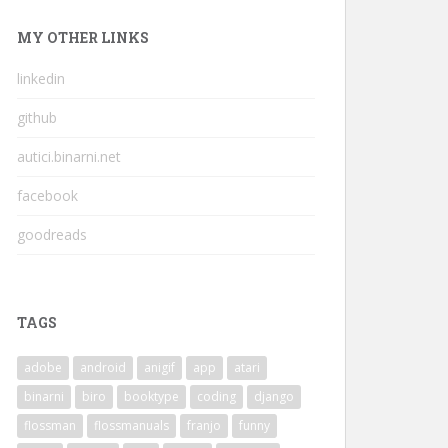
MY OTHER LINKS
linkedin
github
autici.binarni.net
facebook
goodreads
TAGS
adobe
android
anigif
app
atari
binarni
biro
booktype
coding
django
flossman
flossmanuals
franjo
funny