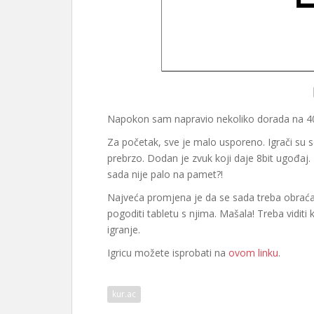
Napokon sam napravio nekoliko dorada na 40
Za početak, sve je malo usporeno. Igrači su se
prebrzo. Dodan je zvuk koji daje 8bit ugođaj
sada nije palo na pamet?!
Najveća promjena je da se sada treba obraćati
pogoditi tabletu s njima. Mašala! Treba viditi 
igranje.
Igricu možete isprobati na
ovom linku
.
kur.ac