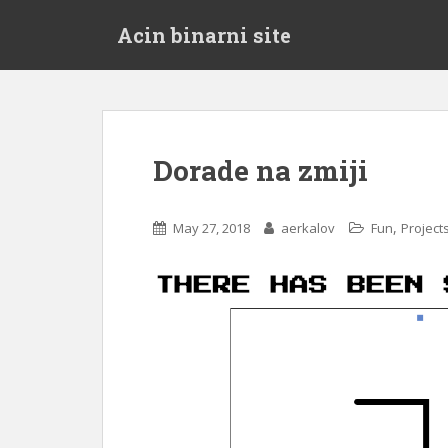
S
Acin binarni site
k
i
p
t
o
m
Dorade na zmiji
a
i
n
,
May 27, 2018
aerkalov
Fun
Project
c
o
n
t
e
n
t