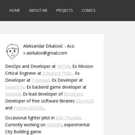
HOME
ABOUT ME
PROJECTS
COMICS
Aleksandar Erkalović - Aco
» aerkalov@gmail.com
DevOps and Developer at
NVTeh
. Ex Mission
Critical Engineer at
Schuberg Philis
. Ex
Developer at
Typeqast
. Ex Developer at
SweetPay
. Ex backend game developer at
Nanobit
. Ex lead developer of
Booktype
.
Developer of free software libraries
EbookLib
and
Python-OOXML
.
Occasional fighter pilot in
War Thunder
.
Currently working on
Gridville
, experimental
City Building game.