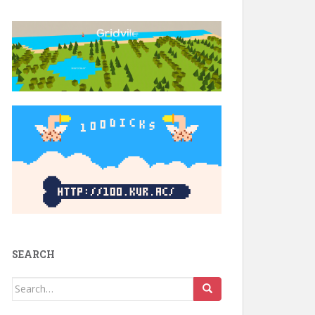
SEARCH
Search
for: