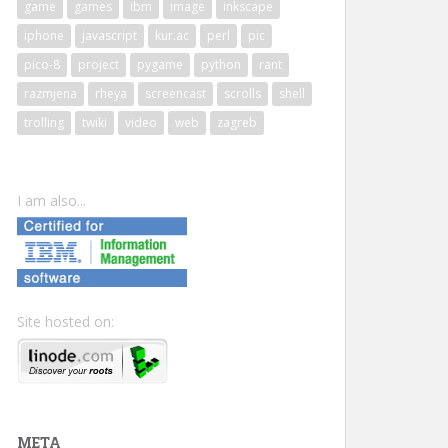
game
games
ibm
image
inkscape
iphone
javascript
kur.ac
perl
pic
pico-8
project
pygame
python
rant
razmjena
rheya
screencast
scrolls
shell
trolling
twiki
video
web
zagreb
I am also...
Site hosted on:
META