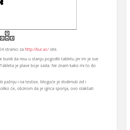
4 stranici za
http://kur.ac/
site.
 bunili da nisu u stanju pogoditi tabletu jer im je sve
. Tableta je plave boje sada. Ne znam kako mi to do
 pažnju i na testise. Moguće je dodirnuti zid i
koliko će, obzirom da je igrica sporija, ovo olakšati