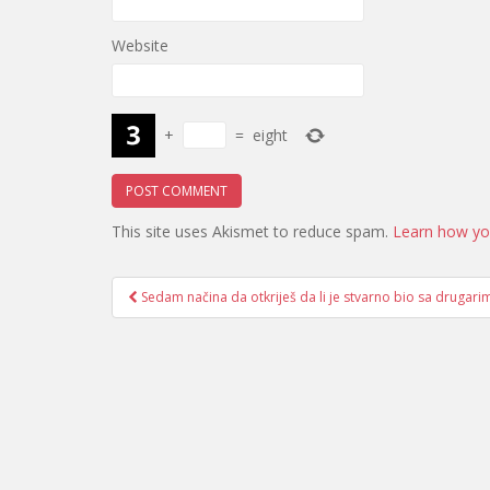
Website
+
=
eight
This site uses Akismet to reduce spam.
Learn how yo
Post
Sedam načina da otkriješ da li je stvarno bio sa drugari
navigation