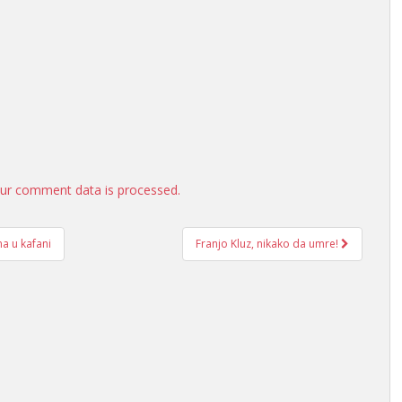
ur comment data is processed.
ma u kafani
Franjo Kluz, nikako da umre!