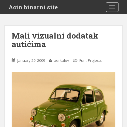
S
Acin binarni site
TOGGLE
k
i
p
t
Mali vizualni dodatak
o
autićima
m
a
i
,
January 29, 2009
aerkalov
Fun
Projects
n
c
o
n
t
e
n
t