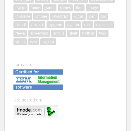
franjo
funny
game
games
ibm
image
inkscape
iphone
javascript
kur.ac
perl
pic
pico-8
project
pygame
python
rant
razmjena
rheya
screencast
scrolls
shell
trolling
twiki
video
web
zagreb
I am also...
Site hosted on: