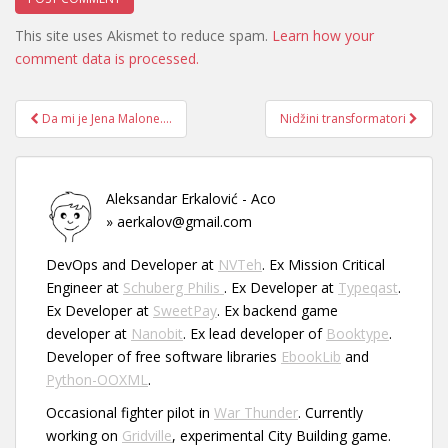
This site uses Akismet to reduce spam.
Learn how your
comment data is processed.
Post
Da mi je Jena Malone….
Nidžini transformatori
navigation
Aleksandar Erkalović - Aco
» aerkalov@gmail.com
DevOps and Developer at
NVTeh
. Ex Mission Critical
Engineer at
Schuberg Philis
. Ex Developer at
Typeqast
.
Ex Developer at
SweetPay
. Ex backend game
developer at
Nanobit
. Ex lead developer of
Booktype
.
Developer of free software libraries
EbookLib
and
Python-OOXML
.
Occasional fighter pilot in
War Thunder
. Currently
working on
Gridville
, experimental City Building game.