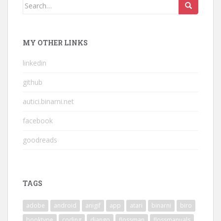
Search
for:
MY OTHER LINKS
linkedin
github
autici.binarni.net
facebook
goodreads
TAGS
adobe
android
anigif
app
atari
binarni
biro
booktype
coding
django
flossman
flossmanuals