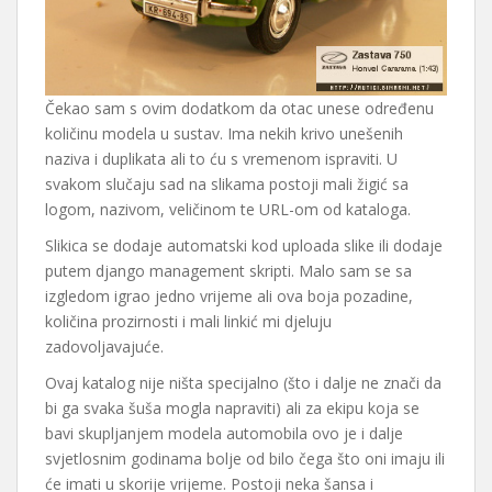
Čekao sam s ovim dodatkom da otac unese određenu
količinu modela u sustav. Ima nekih krivo unešenih
naziva i duplikata ali to ću s vremenom ispraviti. U
svakom slučaju sad na slikama postoji mali žigić sa
logom, nazivom, veličinom te URL-om od kataloga.
Slikica se dodaje automatski kod uploada slike ili dodaje
putem django management skripti. Malo sam se sa
izgledom igrao jedno vrijeme ali ova boja pozadine,
količina prozirnosti i mali linkić mi djeluju
zadovoljavajuće.
Ovaj katalog nije ništa specijalno (što i dalje ne znači da
bi ga svaka šuša mogla napraviti) ali za ekipu koja se
bavi skupljanjem modela automobila ovo je i dalje
svjetlosnim godinama bolje od bilo čega što oni imaju ili
će imati u skorije vrijeme. Postoji neka šansa i